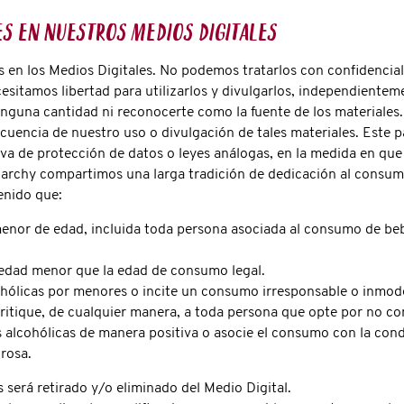
es en nuestros Medios Digitales
s en los Medios Digitales. No podemos tratarlos con confidencia
cesitamos libertad para utilizarlos y divulgarlos, independientem
inguna cantidad ni reconocerte como la fuente de los materiale
encia de nuestro uso o divulgación de tales materiales. Este pár
a de protección de datos o leyes análogas, en la medida en que
archy compartimos una larga tradición de dedicación al consum
enido que:
enor de edad, incluida toda persona asociada al consumo de beb
 edad menor que la edad de consumo legal.
ohólicas por menores o incite un consumo irresponsable o inmod
tique, de cualquier manera, a toda persona que opte por no co
 alcohólicas de manera positiva o asocie el consumo con la con
grosa.
 será retirado y/o eliminado del Medio Digital.